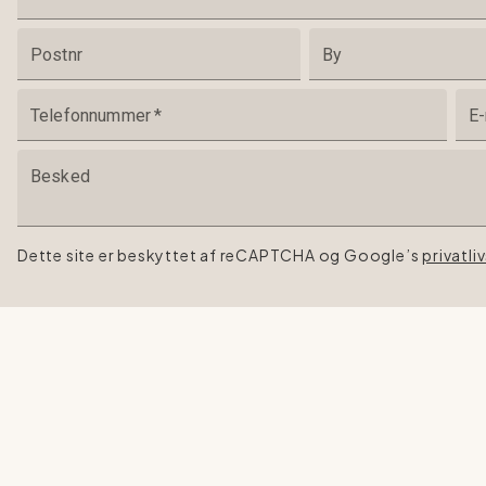
Postnr
By
Telefonnummer
*
E-
Besked
Dette site er beskyttet af reCAPTCHA og Google’s
privatli