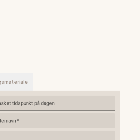
lgsmateriale
sket tidspunkt på dagen
ternavn
*