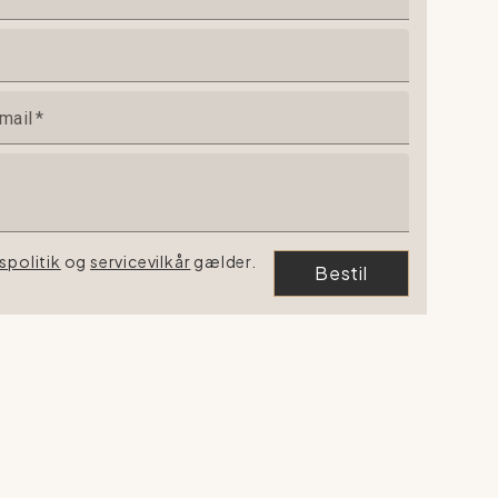
mail
*
vspolitik
og
servicevilkår
gælder.
Bestil