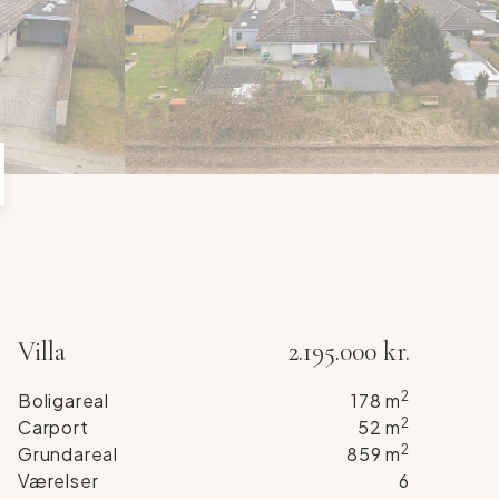
7
6
8
7
9
8
9
Villa
2.195.000 kr.
2
Boligareal
178
m
2
Carport
52
m
2
Grundareal
859
m
Værelser
6