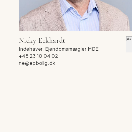
Nicky Eckhardt
Indehaver, Ejendomsmægler MDE
+45 23 10 04 02
ne@epbolig.dk