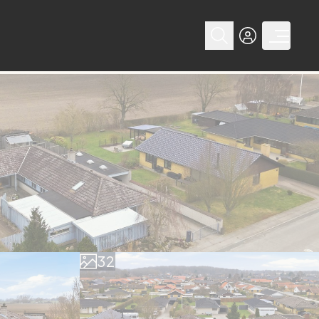
0
1
0
2
1
3
2
4
3
5
4
6
5