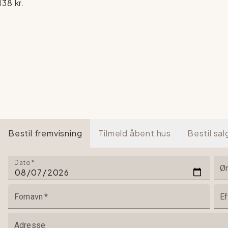
138 kr.
Bestil fremvisning
Tilmeld åbent hus
Bestil sa
Dato
*
Øn
Fornavn
*
Ef
Adresse