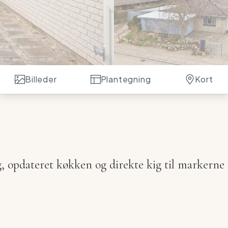
Billeder
Plantegning
Kort
g, opdateret køkken og direkte kig til markerne
GIV HVORNÅR DU ØNSKER AT ANKOMME**
rettede og klassiske 1-plansvilla, der byder på masser
genhed helt i enden af vænget. Her får man en bolig,
amtidig giver ro, luft og natur lige uden for døren.