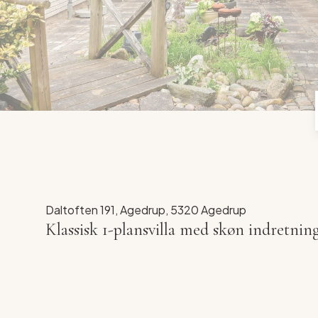
Daltoften 191, Agedrup, 5320 Agedrup
Klassisk 1-plansvilla med skøn indretnin
**
TILMELD DIG ÅBENT HUS - HUSK AT AN
På Daltoften 191 i Agedrup finder I denne velind
af plads, en god planløsning og en dejlig belig
hvor hverdagen fungerer, og hvor omgivelserne s