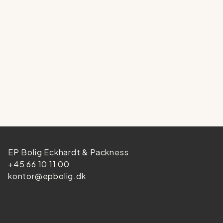
EP Bolig Eckhardt & Packness
+45 66 10 11 00
kontor@epbolig.dk