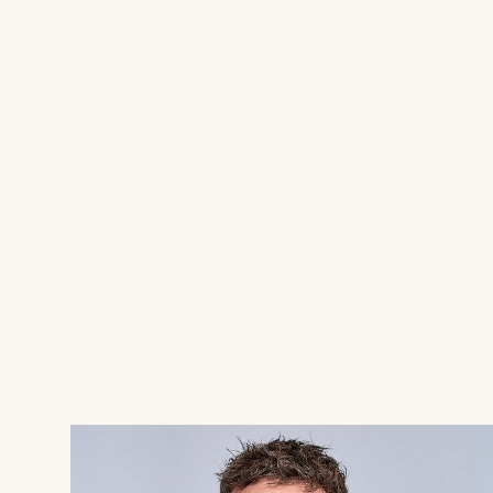
renoveringsprojekter? Så er denne smukt opdater
Huset er gennem de seneste år blevet totalmode
stand. Med en størrelse på 117 kvadratmeter er d
dem som ønsker noget lidt mindre i ét plan.
Hele boligen er blevet opdateret med et nyt 
stil og med lækre materialer. De indbyggede sp
atmosfære, hvor man straks føler sig hjemme.
Generelt er det en bolig, hvor der har været f
kommer i særdeleshed til udtryk i den måde so
Grunden på 740 kvadratmeter byder på en nyere 
og faktisk se vandet ved Noret. Her kan I få de
have indbyder til leg, afslapning og hyggelige gr