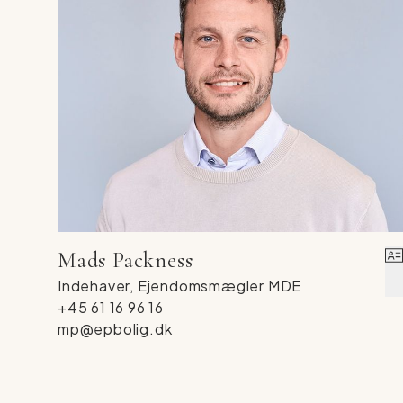
Har du behov for lidt ekstra plads til alt det de
værksted og et stort skur, som giver masser a
Den udvendige del af huset, er den der senest h
vandskuring af facaden og udskiftning af vinduer
Book din fremvisning nu på tlf. 6116 9616!
Mads Packness
Indehaver, Ejendomsmægler MDE
+45 61 16 96 16
mp@epbolig.dk