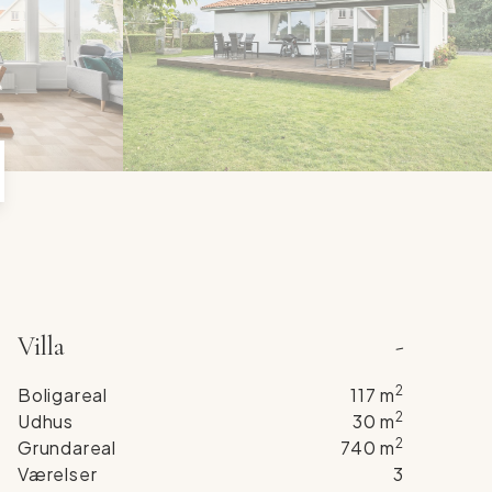
6
5
7
6
8
7
9
8
9
Villa
-
2
Boligareal
117
m
2
Udhus
30
m
2
Grundareal
740
m
Værelser
3