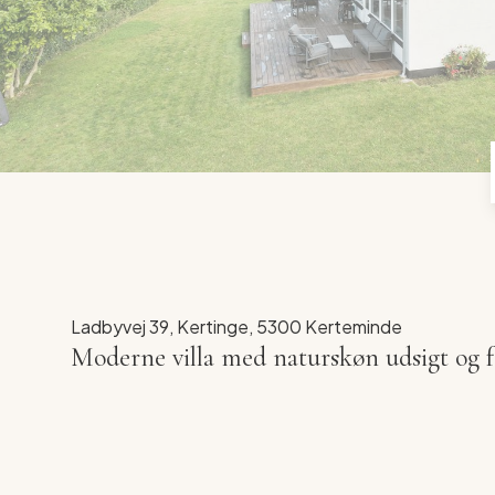
Ladbyvej 39, Kertinge, 5300 Kerteminde
Moderne villa med naturskøn udsigt og f
TILMELD DIG ÅBENT HUS - HUSK AT ANGIV H
Drømmer I om et hjem, hvor I kan flytte direkte 