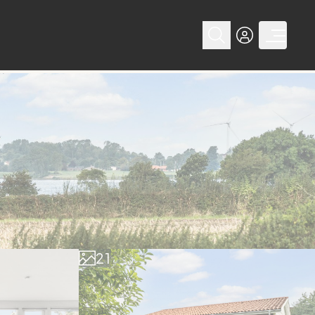
0
1
0
2
1
3
2
4
3
5
4