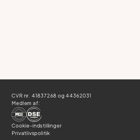
CVR nr. 41837268 og 44362031
Medlem af:
Cookie-indstillinger
Privatlivspolitik