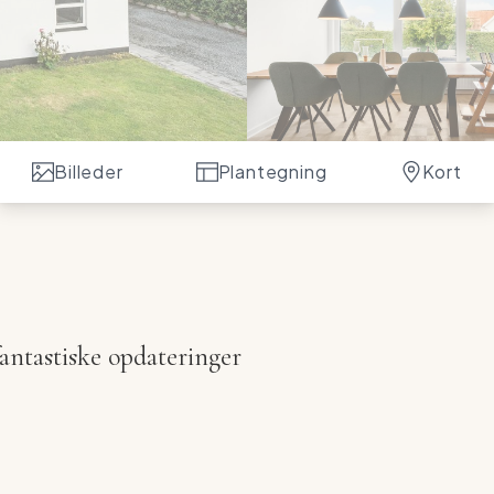
Billeder
Plantegning
Kort
antastiske opdateringer
VORNÅR DU ØNSKER AT ANKOMME
ind uden at skulle bekymre jer om store