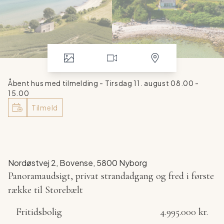
Åbent hus med tilmelding - Tirsdag 11. august 08.00 -
15.00
Tilmeld
Nordøstvej 2, Bovense, 5800 Nyborg
Panoramaudsigt, privat strandadgang og fred i første
række til Storebælt
TILMELD DIG ÅBENT HUS - HUSK AT ANGIV HVORNÅR DU
Fritidsbolig
4.995.000 kr.
ØNSKER AT ANKOMME