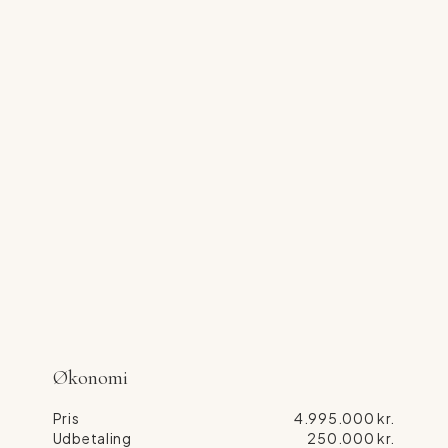
dagen med en morgendukkert, nyde lange
sommeraftener med udsigt over bølgerne eller blot lade
roen sænke sig, mens skibene passerer på Storebælt.
Dette er et sommerhus for dig, der drømmer om en
sjælden kombination af privatliv, naturskønne omgivelser
og en af områdets mest imponerende udsigter. Et sted
hvor havet altid er nærværende, og hvor hver eneste dag
føles som ferie.
Økonomi
Pris
4.995.000 kr.
Udbetaling
250.000 kr.