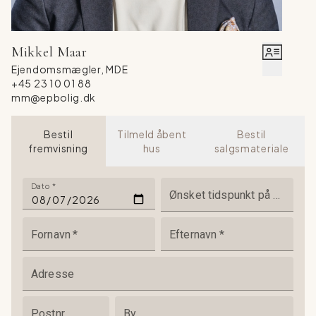
Mikkel Maar
Ejendomsmægler, MDE
+45 23 10 01 88
mm@epbolig.dk
Bestil
Tilmeld åbent
Bestil
fremvisning
hus
salgsmateriale
Dato
*
Ønsket tidspunkt på dagen
Fornavn
*
Efternavn
*
Adresse
Postnr
By