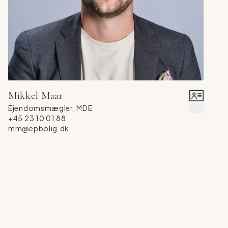
og ferieliv året rundt.
Mikkel Maar
Ejendomsmægler, MDE
+45 23 10 01 88
mm@epbolig.dk