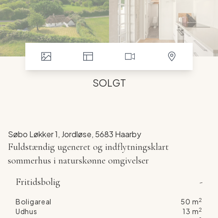
SOLGT
Søbo Løkker 1, Jordløse, 5683 Haarby
Fuldstændig ugeneret og indflytningsklart
sommerhus i naturskønne omgivelser
TILMELD DIG ÅBENT HUS - HUSK AT ANGIV
Fritidsbolig
-
HVORNÅR DU ØNSKER AT ANKOMME
På Søbo Løkker 1 finder du dette hyggelige og velholdte
2
Boligareal
50
m
sommerhus, som er ideelt til dig, der søger fred, ro og
2
Udhus
13
m