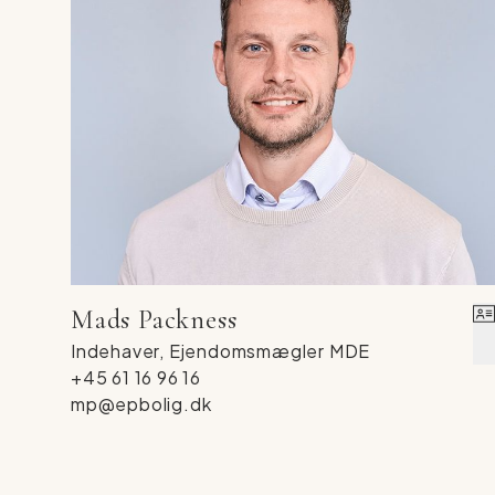
I gårdhaven er der et mindre skur til cykler mm. 
for at leje en parkeringsplads tæt på.
Med sin centrale beliggenhed, charmerende at
bolig til dig der ønsker noget ekstraordinært l
Mads Packness
Indehaver, Ejendomsmægler MDE
+45 61 16 96 16
mp@epbolig.dk