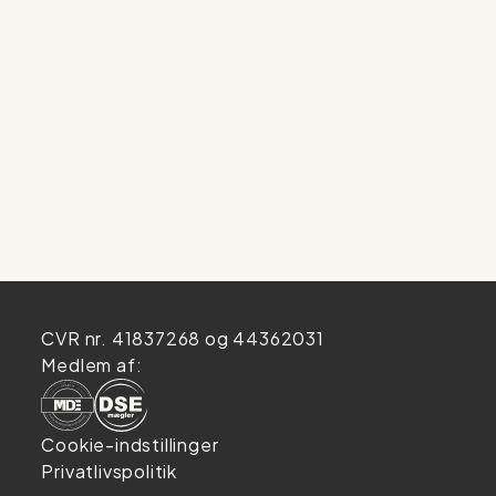
CVR nr. 41837268 og 44362031
Medlem af:
Cookie-indstillinger
Privatlivspolitik