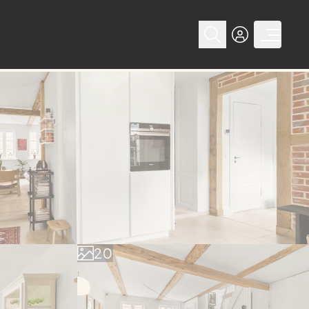
0
1
2
0
3
1
4
2
5
3