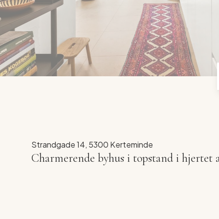
Strandgade 14, 5300 Kerteminde
Charmerende byhus i topstand i hjertet 
Velkommen til Strandgade 14 - et enestående hi
af Kerteminde. Med sin helt unikke beliggenhed
havnemiljøet, fantastisk natur og strand!
Byhuset er oprindeligt opført i 1682, men genne