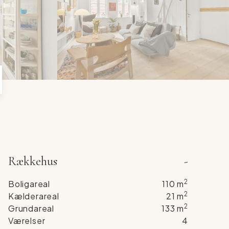
6
4
7
5
8
6
9
7
8
9
Rækkehus
-
2
Boligareal
110
m
2
Kælderareal
21
m
2
Grundareal
133
m
Værelser
4