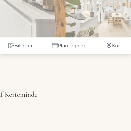
Billeder
Plantegning
Kort
af Kerteminde
storisk byhus med en fantastisk beliggenhed i hjertet
 er du kun få skridt fra byens hyggelige atmosfære,
mgik en totalrenovering i 2019 og fremstår i dag i en