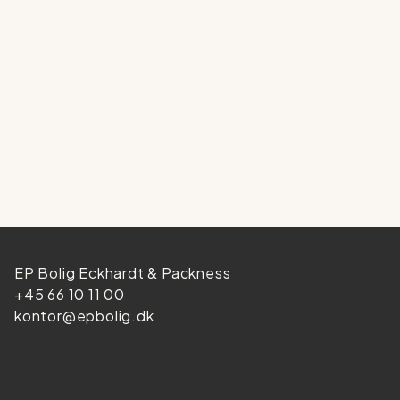
EP Bolig Eckhardt & Packness
+45 66 10 11 00
kontor@epbolig.dk