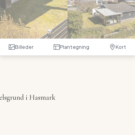
Billeder
Plantegning
Kort
ndelsgrund i Hasmark
tur? På Yndgårdsvænget 2 i det eftertragtede Hasmark
g andelsgrund, der indbyder til ro, hygge og masser af
r at sætte dit eget præg – hvad end du ønsker at
en frisk med et helt nyt sommerhus.