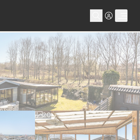
0
1
2
0
3
1
4
2
5
3