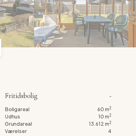
6
4
7
5
8
6
9
7
8
9
Fritidsbolig
-
2
Boligareal
60
m
2
Udhus
10
m
2
Grundareal
13.612
m
Værelser
4