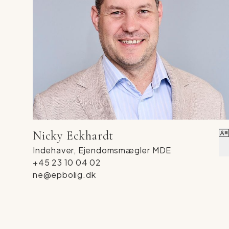
Nicky Eckhardt
Indehaver, Ejendomsmægler MDE
+45 23 10 04 02
ne@epbolig.dk