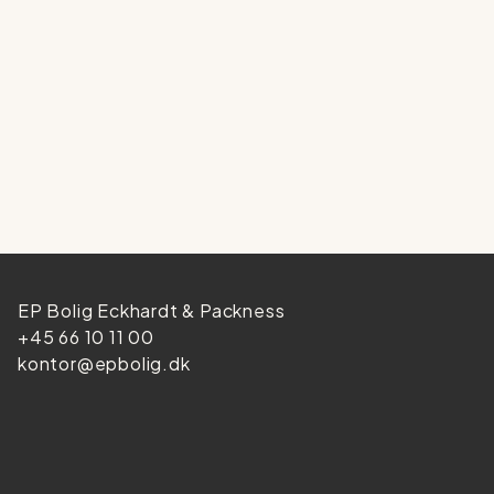
EP Bolig Eckhardt & Packness
+45 66 10 11 00
kontor@epbolig.dk