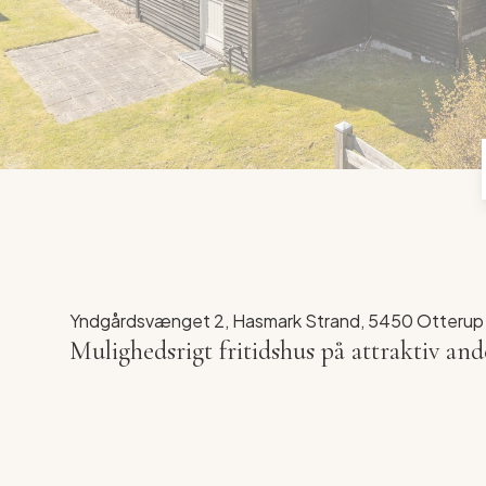
Yndgårdsvænget 2, Hasmark Strand, 5450 Otterup
Mulighedsrigt fritidshus på attraktiv a
Drømmer du om et fristed tæt på strand og na
finder du dette klassiske fritidshus på en dejli
ferieminder. Her får du en sjælden mulighed fo
renovere det eksisterende hus eller starte på 