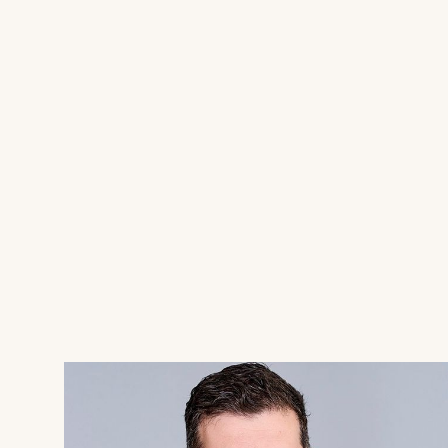
Huset fremstår i ældre stand og trænger til en 
træbeklædte vægge og lofter, store vinduespart
Planløsningen byder på tre værelser, et mindre
badeværelse og udestue. Grunden er overskuel
udhusplads.
Ejendommen er beliggende på en rolig vej i d
afslappet og feriestemningen i top - blot få m
med badeland og aktiviteter for hele familien.
Dette er stedet for dig, der leder efter et pro
Kontakt os for en fremvisning og lad idéerne t